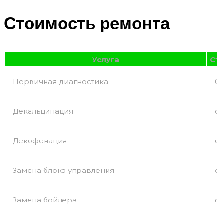
Стоимость ремонта
Услуга
С
Первичная диагностика
Декальцинация
Декофенация
Замена блока управления
Замена бойлера