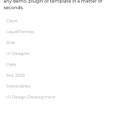
any demo, plugin or template in a matter of
seconds.
Client
LiquidThemes
Role
UI Designer
Date
Sep 2020
Deliverables
UI Design, Development