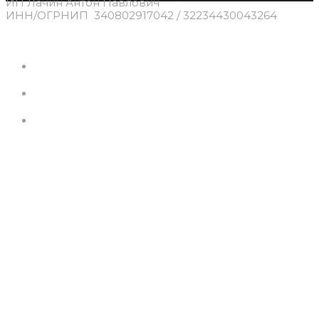
ИП Лачин Антон Павлович
ИНН/ОГРНИП 340802917042 / 32234430043264
© 2026 EXPERT SERVICE
Политика конфиденциальности
Обработка персональных данных
Политика cookie-файлов